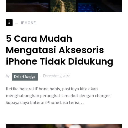
i
IPHONE
5 Cara Mudah
Mengatasi Aksesoris
iPhone Tidak Didukung
by
December 5, 2022
Dzikri Azqiya
Ketika baterai iPhone habis, pastinya kita akan
menghubungkan perangkat tersebut dengan charger.
Supaya daya baterai iPhone bisa terisi…