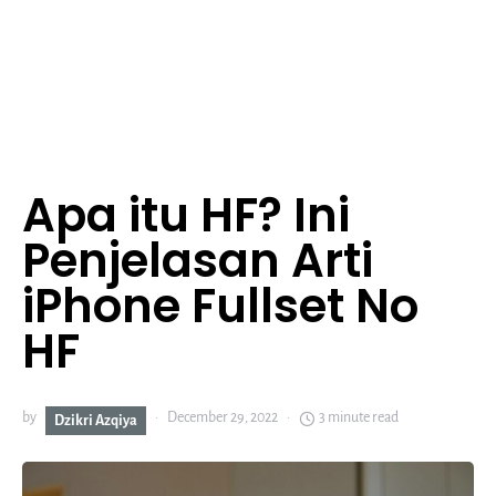
Apa itu HF? Ini
Penjelasan Arti
iPhone Fullset No
HF
by
December 29, 2022
3 minute read
Dzikri Azqiya