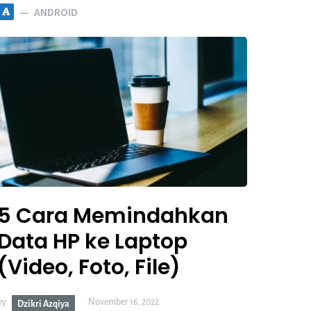
A
ANDROID
5 Cara Memindahkan
Data HP ke Laptop
(Video, Foto, File)
by
November 16, 2022
Dzikri Azqiya