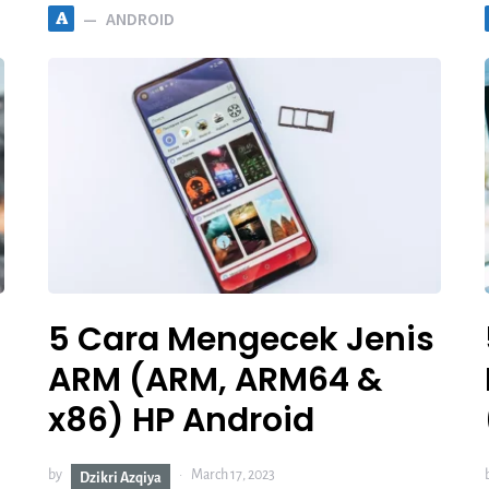
A
ANDROID
5 Cara Mengecek Jenis
ARM (ARM, ARM64 &
x86) HP Android
by
March 17, 2023
Dzikri Azqiya