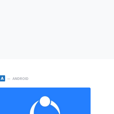
A
ANDROID