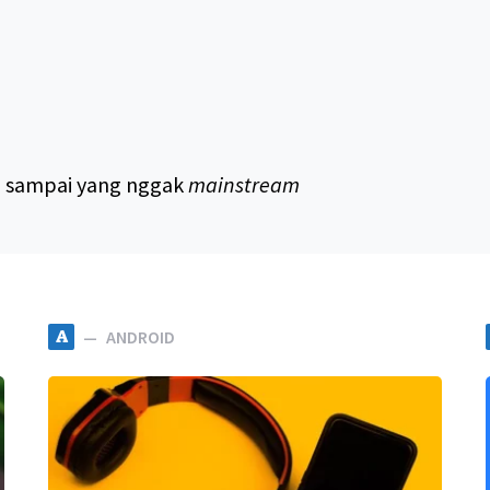
um sampai yang nggak
mainstream
A
ANDROID