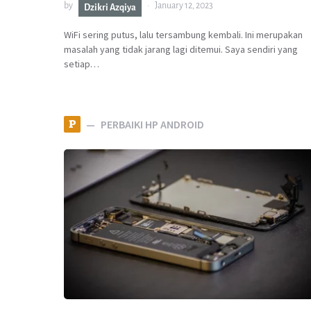
by
January 12, 2023
Dzikri Azqiya
WiFi sering putus, lalu tersambung kembali. Ini merupakan
masalah yang tidak jarang lagi ditemui. Saya sendiri yang
setiap…
P
PERBAIKI HP ANDROID