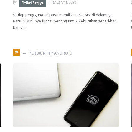
by
January 11, 2023
Dzikri Azqiya
Setiap pengguna HP pasti memiliki kartu SIM di dalamnya.
Kartu SIM punya fungsi penting untuk kebutuhan sehari-hari.
Namun…
P
PERBAIKI HP ANDROID