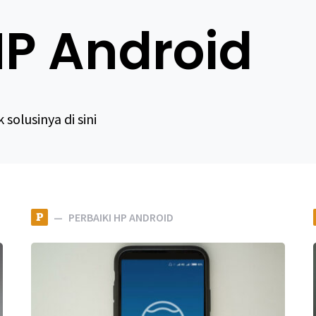
HP Android
solusinya di sini
P
PERBAIKI HP ANDROID