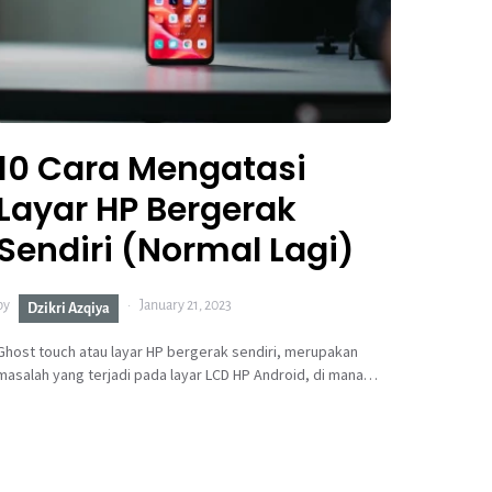
10 Cara Mengatasi
Layar HP Bergerak
Sendiri (Normal Lagi)
by
January 21, 2023
Dzikri Azqiya
Ghost touch atau layar HP bergerak sendiri, merupakan
masalah yang terjadi pada layar LCD HP Android, di mana…