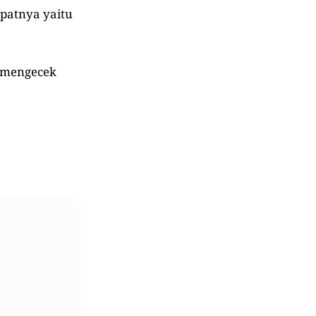
epatnya yaitu
k mengecek