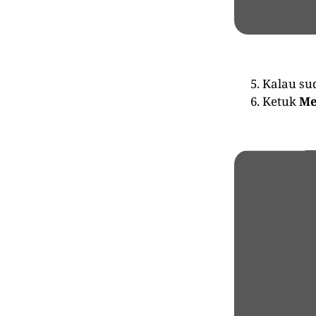
Kalau su
Ketuk
Me