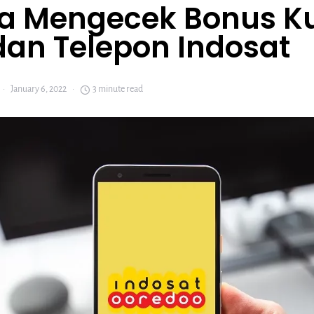
ra Mengecek Bonus Ku
an Telepon Indosat
January 6, 2022
3 minute read