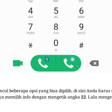
ul beberapa opsi yang bisa dipilih, di sini Anda haru
saya memilih info dengan mengetik angka
22
. Lalu meng