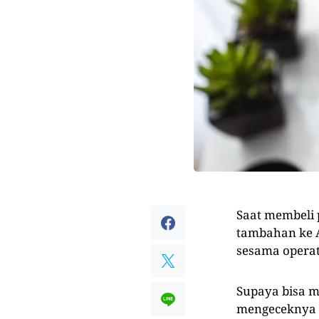
Saat membeli 
tambahan ke A
sesama operat
Supaya bisa m
mengeceknya t