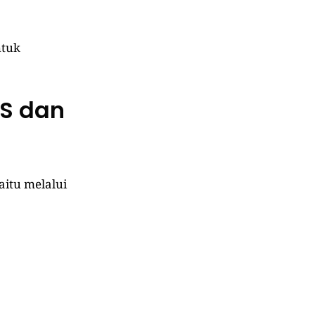
ntuk
MS dan
aitu melalui