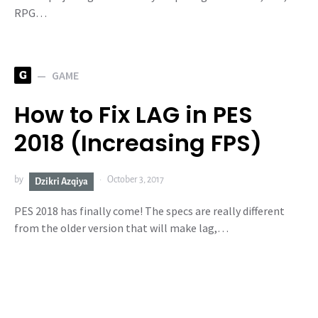
RPG…
G
GAME
How to Fix LAG in PES
2018 (Increasing FPS)
by
October 3, 2017
Dzikri Azqiya
PES 2018 has finally come! The specs are really different
from the older version that will make lag,…