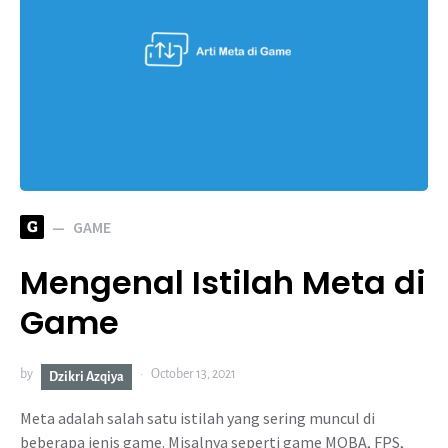
G
GAME
Mengenal Istilah Meta di
Game
by
October 13, 2021
Dzikri Azqiya
Meta adalah salah satu istilah yang sering muncul di
beberapa jenis game. Misalnya seperti game MOBA, FPS,