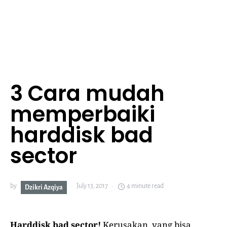
3 Cara mudah
memperbaiki
harddisk bad
sector
by
July 13, 2017
4 minute read
Dzikri Azqiya
Harddisk bad sector!
Kerusakan yang bisa