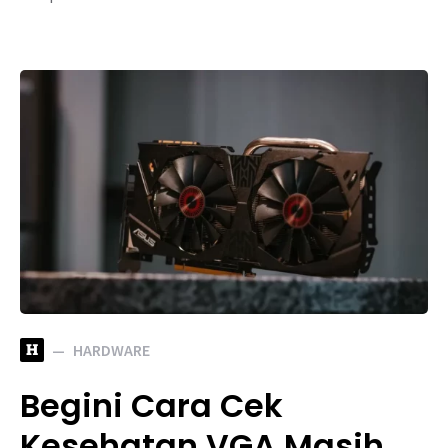
H
HARDWARE
Begini Cara Cek
Kesehatan VGA Masih