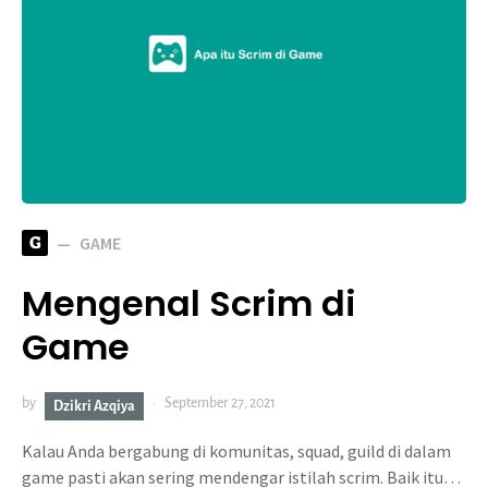
G
GAME
Mengenal Scrim di
Game
by
September 27, 2021
Dzikri Azqiya
Kalau Anda bergabung di komunitas, squad, guild di dalam
game pasti akan sering mendengar istilah scrim. Baik itu…