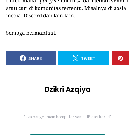
Untuk mabar
party
sendiri bisa dari teman sendiri
atau cari di komunitas tertentu. Misalnya di sosial
media, Discord dan lain-lain.
Semoga bermanfaat.
SHARE
TWEET
Dzikri Azqiya
Suka banget main Komputer sama HP dari kecil :D