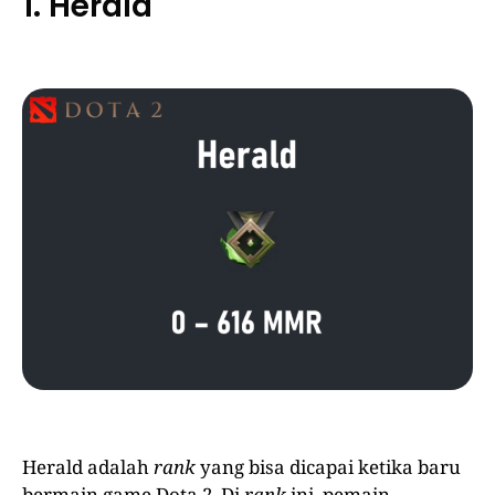
1. Herald
Herald adalah
rank
yang bisa dicapai ketika baru
bermain game Dota 2. Di
rank
ini, pemain