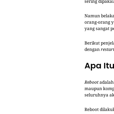
sering dipakai
Namun belaka
orang-orang y
yang sangat po
Berikut penjel
dengan
restar
Apa It
Reboot
adalah 
maupun kompo
seluruhnya ak
Reboot dilaku