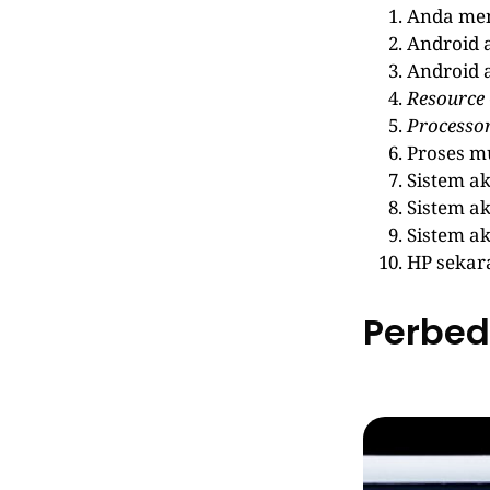
Anda me
Android a
Android 
Resource
Processo
Proses mu
Sistem a
Sistem ak
Sistem a
HP sekara
Perbed