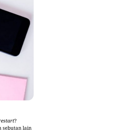
restart
?
sebutan lain