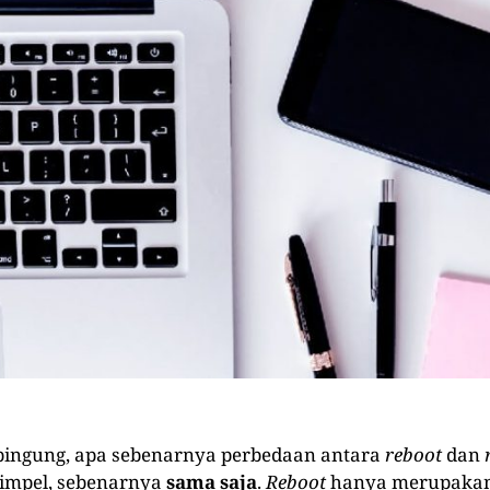
bingung, apa sebenarnya perbedaan antara
reboot
dan
impel, sebenarnya
sama saja
.
Reboot
hanya merupakan 