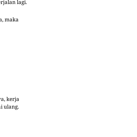
jalan lagi.
la, maka
a, kerja
i ulang.