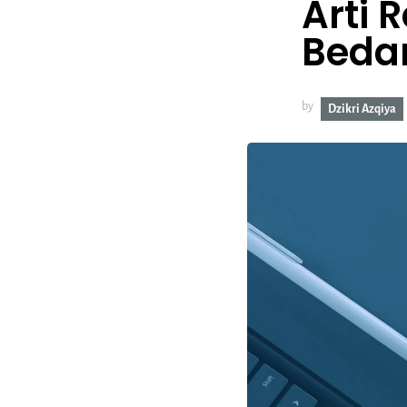
Arti 
Bedan
by
Dzikri Azqiya