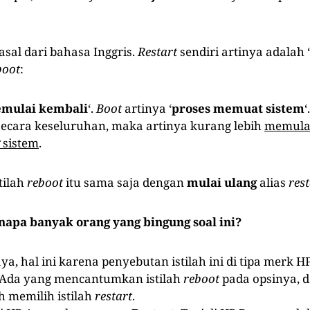
sal dari bahasa Inggris.
Restart
sendiri artinya adalah ‘
boot
:
mulai kembali
‘.
Boot
artinya ‘
proses memuat sistem
‘
ecara keseluruhan, maka artinya kurang lebih
memulai
sistem
.
stilah
reboot
itu sama saja dengan
mulai ulang
alias
rest
napa banyak orang yang bingung soal ini?
ya, hal ini karena penyebutan istilah ini di tipa merk 
 Ada yang mencantumkan istilah
reboot
pada opsinya, d
h memilih istilah
restart
.