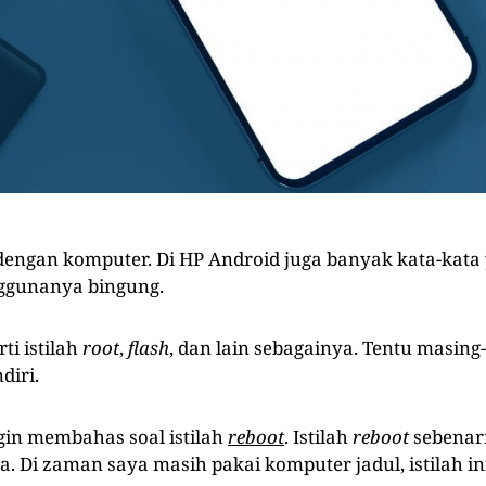
engan komputer. Di HP Android juga banyak kata-kat
nggunanya bingung.
ti istilah
root
,
flash
, dan lain sebagainya. Tentu masin
diri.
ngin membahas soal istilah
reboot
. Istilah
reboot
sebenar
a. Di zaman saya masih pakai komputer jadul, istilah i