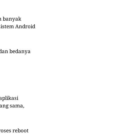
in banyak
sistem Android
, dan bedanya
aplikasi
ang sama,
roses reboot