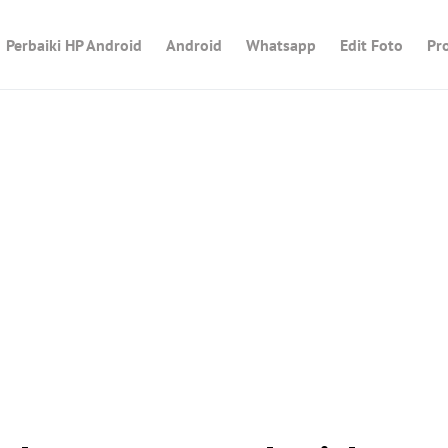
Perbaiki HP Android
Android
Whatsapp
Edit Foto
Pr