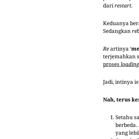
dari
restart
.
Keduanya bera
Sedangkan
re
Re
artinya ‘
me
terjemahkan s
proses
loading
Jadi, intinya i
Nah, terus ke
Setahu sa
berbeda.
yang lebi