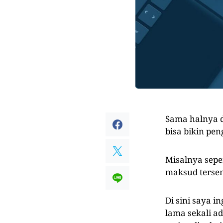
Sama halnya d
bisa bikin pe
Misalnya seper
maksud tersen
Di sini saya i
lama sekali ad