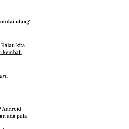
mulai ulang
‘.
. Kalau kita
 kembali
art
.
HP Android
an ada pula