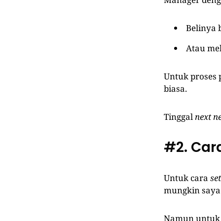
Belinya 
Atau me
Untuk proses
biasa.
Tinggal
next
n
#2. Car
Untuk cara
se
mungkin saya 
Namun untuk p