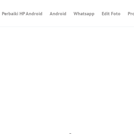
Perbaiki HP Android
Android
Whatsapp
Edit Foto
Pr