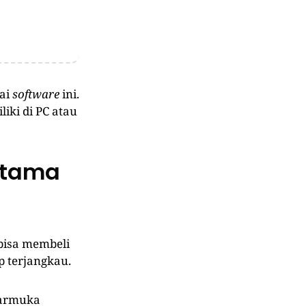
ai
software
ini.
iki di PC atau
rtama
bisa membeli
 terjangkau.
tarmuka