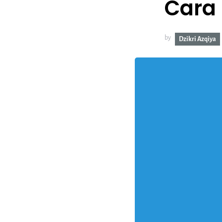
Cara
by
Dzikri Azqiya