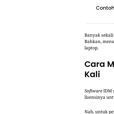
Contohn
Banyak sekal
Bahkan, menur
laptop.
Cara M
Kali
Software
IDM s
lisensinya un
Nah, untuk p