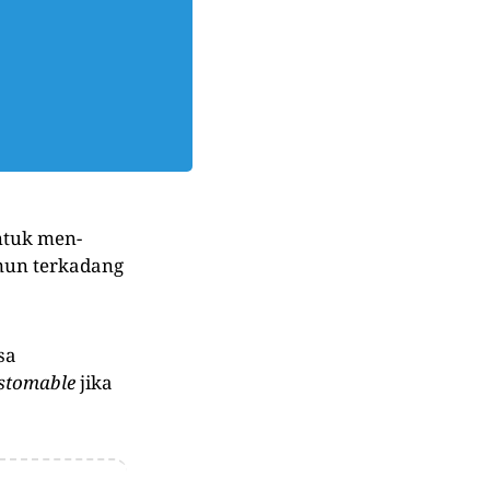
ntuk men-
mun terkadang
sa
stomable
jika