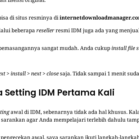
bisa di situs resminya di
internetdownloadmanager.c
lalui beberapa
reseller
resmi IDM juga ada yang menjua
 pemasangannya sangat mudah. Anda cukup
install
file
s
ext
>
install
>
next
>
close
saja. Tidak sampai 1 menit suda
a Setting IDM Pertama Kali
tting
awal di IDM, sebenarnya tidak ada hal khusus. Kal
sarankan agar Anda mempelajari terlebih dahulu tamp
engecekan awal, saya sarankan ikuti langkah-langkah