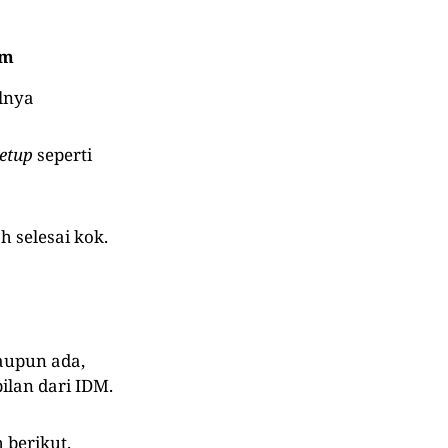
om
lnya
etup
seperti
h selesai kok.
aupun ada,
ilan dari IDM.
 berikut.