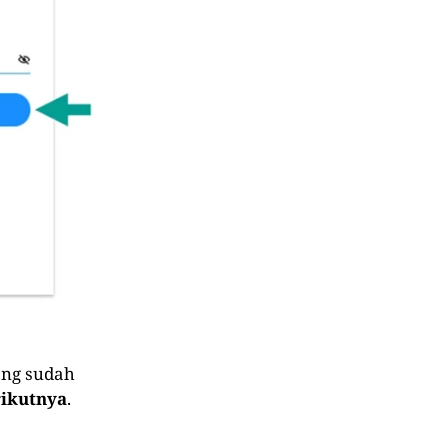
ng sudah
rikutnya
.