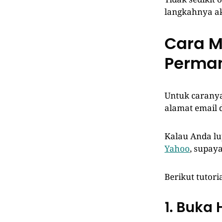
langkahnya ak
Cara M
Perma
Untuk caranya
alamat email
Kalau Anda lu
Yahoo
, supay
Berikut tutori
1. Buka