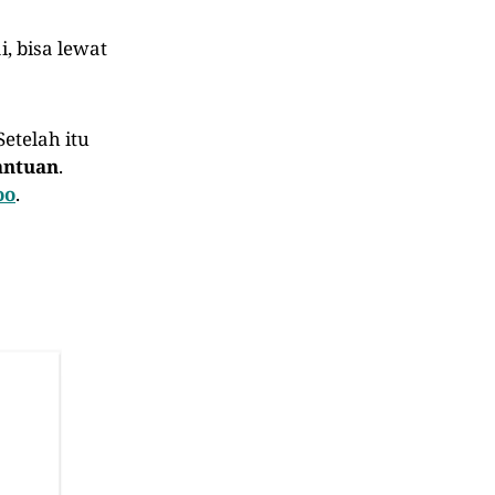
, bisa lewat
etelah itu
antuan
.
oo
.