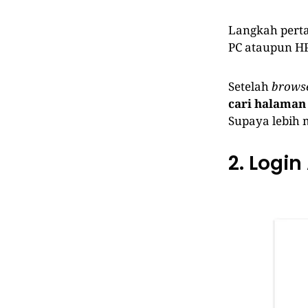
Langkah pert
PC ataupun HP
Setelah
brows
cari halama
Supaya lebih 
2. Logi