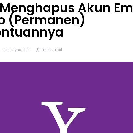
 Menghapus Akun Em
o (Permanen)
entuannya
January 30, 2021
3 minute read