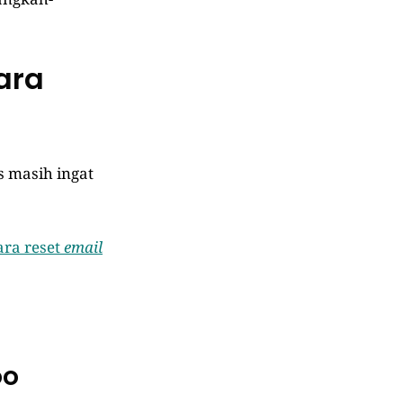
ara
 masih ingat
ara reset
email
oo