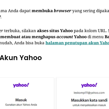
ama Anda dapat
membuka
browser
yang sering dipakai
.
er
terbuka, silakan
akses situs Yahoo
pada kolom URL. S
n membuat atau menghapus
account
Yahoo
di menu
B
mudah, Anda bisa buka
halaman penutupan akun Yah
n Akun Yahoo