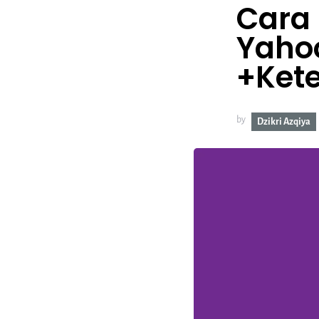
Cara
Yaho
+Ket
by
Dzikri Azqiya