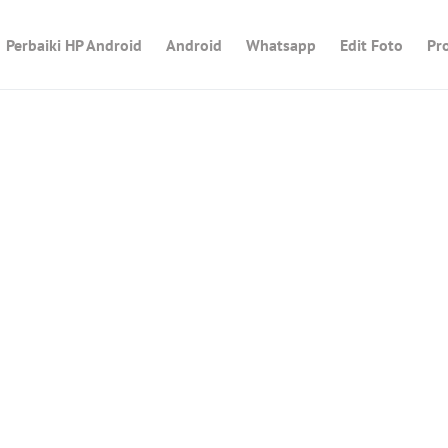
Perbaiki HP Android
Android
Whatsapp
Edit Foto
Pr