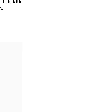
t. Lalu
klik
n.