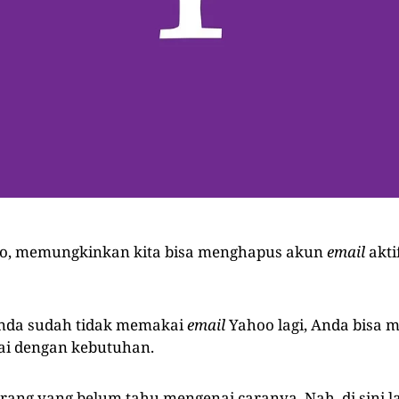
o, memungkinkan kita bisa menghapus akun
email
akti
Anda sudah tidak memakai
email
Yahoo lagi, Anda bisa
ai dengan kebutuhan.
 orang yang belum tahu mengenai caranya. Nah, di sini 