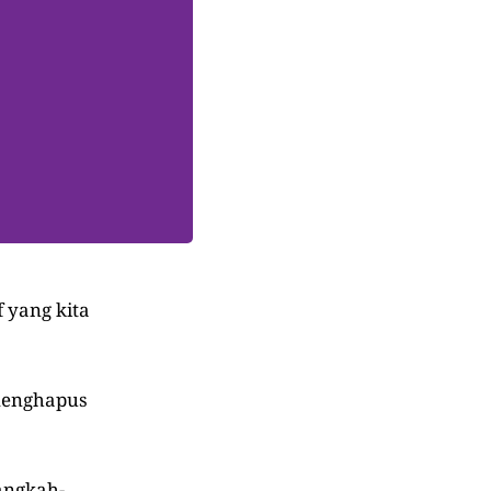
f yang kita
 menghapus
langkah-