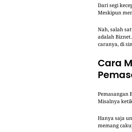
Dari segi kecep
Meskipun mem
Nah, salah sa
adalah Biznet
caranya, di si
Cara M
Pemasa
Pemasangan Bi
Misalnya keti
Hanya saja un
memang cakupa