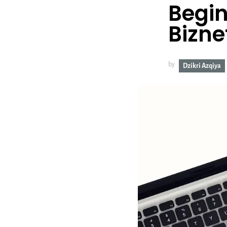
Begi
Bizne
by
Dzikri Azqiya