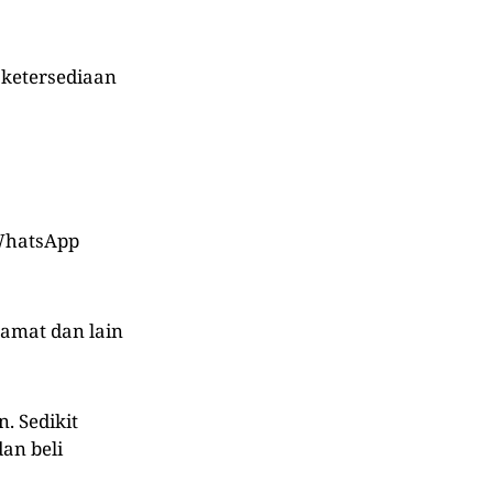
 ketersediaan
 WhatsApp
lamat dan lain
. Sedikit
an beli