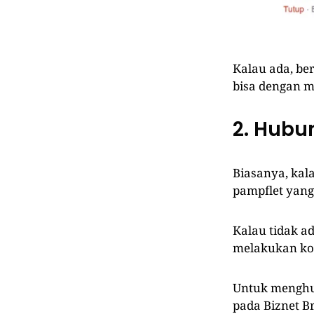
Kalau ada, be
bisa dengan m
2. Hubun
Biasanya, kala
pampflet yang 
Kalau tidak a
melakukan konf
Untuk menghu
pada Biznet B