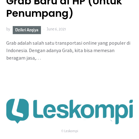
Grab Baru di HP (Untuk
Penumpang)
by
June 6, 2021
Dzikri Azqiya
Grab adalah salah satu transportasi online yang populer di
Indonesia. Dengan adanya Grab, kita bisa memesan
beragam jasa,…
© Leskompi