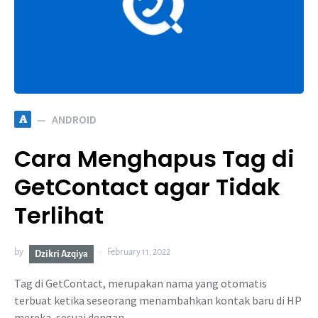
A
ANDROID
Cara Menghapus Tag di
GetContact agar Tidak
Terlihat
by
February 11, 2022
Dzikri Azqiya
Tag di GetContact, merupakan nama yang otomatis
terbuat ketika seseorang menambahkan kontak baru di HP
mereka, sesuai dengan…