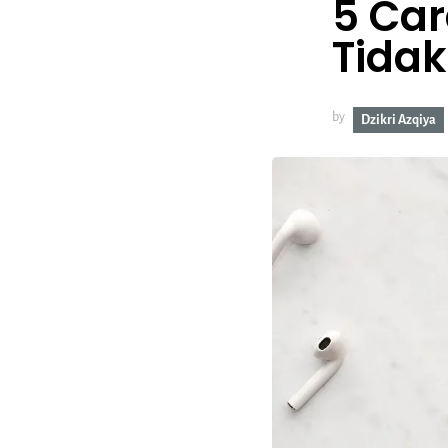
5 Car
Tidak
by
Dzikri Azqiya