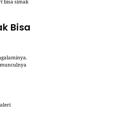
rt
bisa simak
ak Bisa
ngalaminya.
b munculnya
aleri