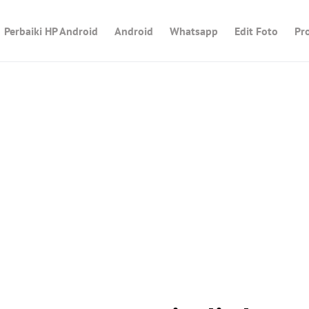
Perbaiki HP Android
Android
Whatsapp
Edit Foto
Pr