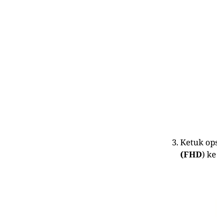
Ketuk op
(FHD
) k