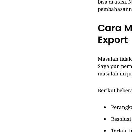
bisa di atasi.
pembahasannya
Cara M
Export
Masalah tidak
Saya pun per
masalah ini j
Berikut beber
Perangka
Resolusi
Terlalu 