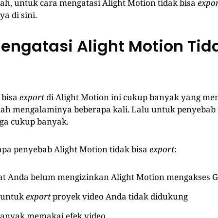
 Nah, untuk cara mengatasi Alight Motion tidak bisa
expo
 di sini.
engatasi Alight Motion Tid
 bisa
export
di Alight Motion ini cukup banyak yang me
nah mengalaminya beberapa kali. Lalu untuk penyeba
uga cukup banyak.
apa penyebab Alight Motion tidak bisa
export
:
t Anda belum mengizinkan Alight Motion mengakses G
 untuk
export
proyek video Anda tidak didukung
banyak memakai efek video