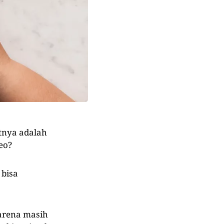
utnya adalah
eo?
 bisa
karena masih