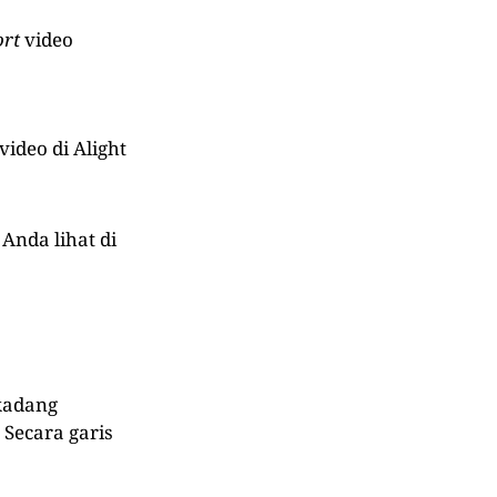
ort
video
video di Alight
a Anda lihat di
kadang
 Secara garis