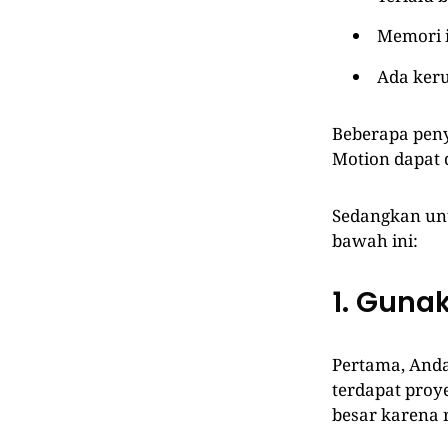
Memori 
Ada keru
Beberapa peny
Motion dapat d
Sedangkan unt
bawah ini:
1. Guna
Pertama, Anda
terdapat proye
besar karena r