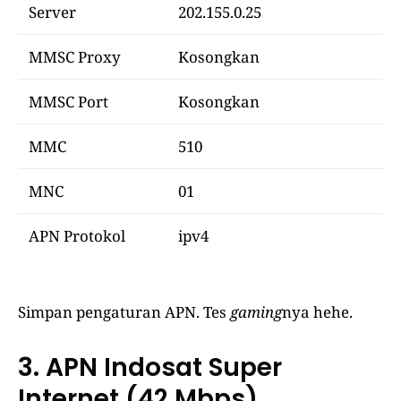
Server
202.155.0.25
MMSC Proxy
Kosongkan
MMSC Port
Kosongkan
MMC
510
MNC
01
APN Protokol
ipv4
Simpan pengaturan APN. Tes
gaming
nya hehe.
3. APN Indosat Super
Internet (42 Mbps)