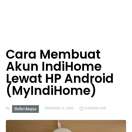
Cara Membuat
Akun IndiHome
Lewat HP Android
(MyIndiHome)
by
December 17, 2020
3 minute read
Dzikri Azqiya