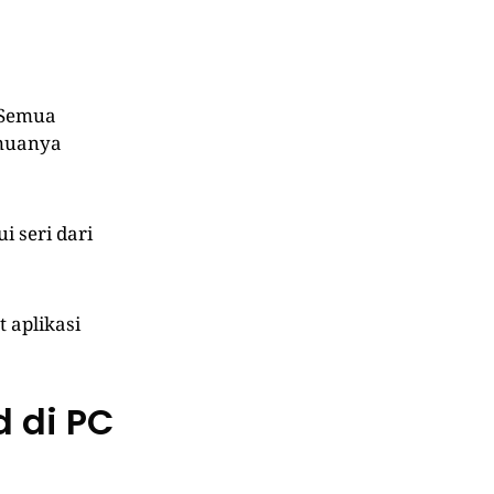
 Semua
emuanya
 seri dari
 aplikasi
 di PC