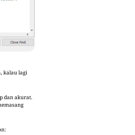
 kalau lagi
p dan akurat.
 memasang
on: