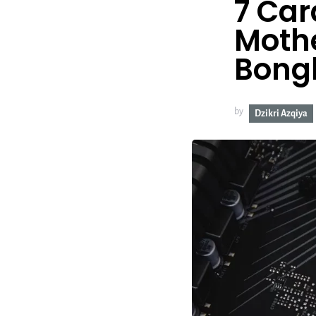
7 Car
Moth
Bong
by
Dzikri Azqiya