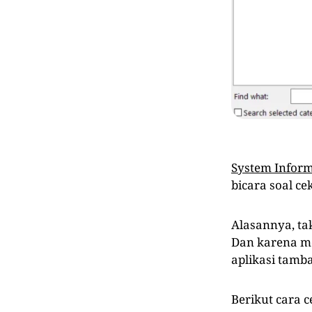
System Infor
bicara soal ce
Alasannya, ta
Dan karena me
aplikasi tamb
Berikut cara c