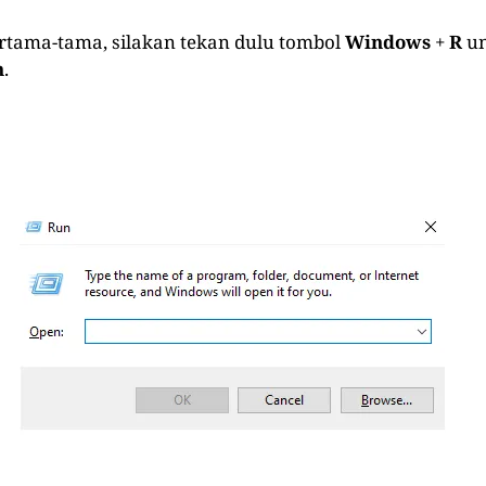
ertama-tama, silakan tekan dulu tombol
Windows
+
R
un
n
.