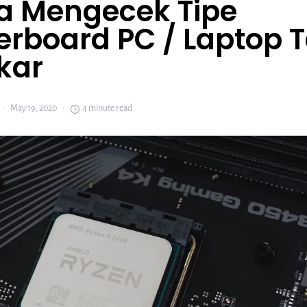
a Mengecek Tipe
erboard PC / Laptop 
kar
May 19, 2020
4 minute read