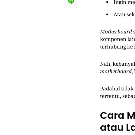
Ingin m
Atau sek
Motherboard
s
komponen lain
terhubung ke 
Nah, kebanyak
motherboard
,
Padahal tidak 
tertentu, seba
Cara M
atau L