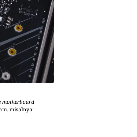
e
motherboard
am, misalnya: