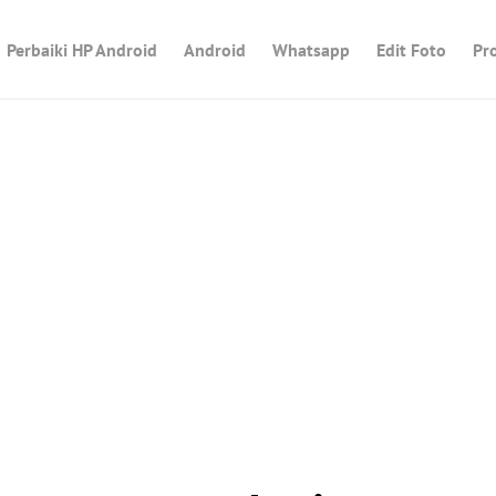
Perbaiki HP Android
Android
Whatsapp
Edit Foto
Pr