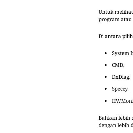
Untuk meliha
program atau 
Di antara pili
System I
CMD.
DxDiag.
Speccy.
HWMonit
Bahkan lebih d
dengan lebih d