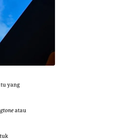
atu yang
ngtone
atau
ntuk