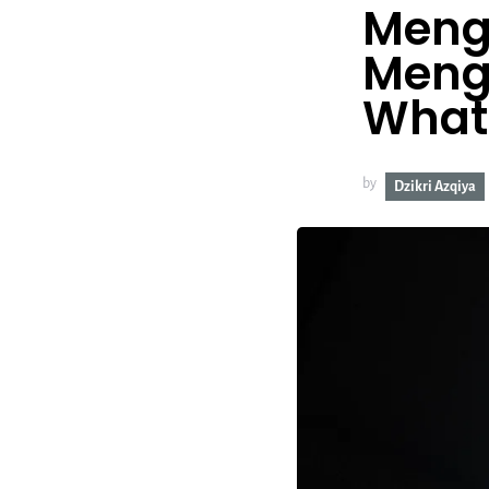
Meng
Meng
What
by
Dzikri Azqiya