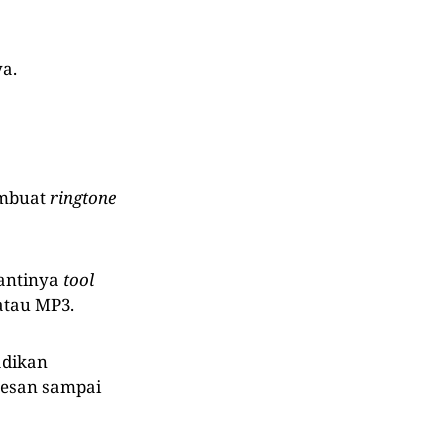
ya.
embuat
ringtone
Nantinya
tool
atau MP3.
adikan
pesan sampai