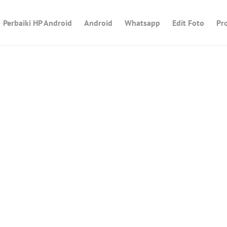
Perbaiki HP Android
Android
Whatsapp
Edit Foto
Pr