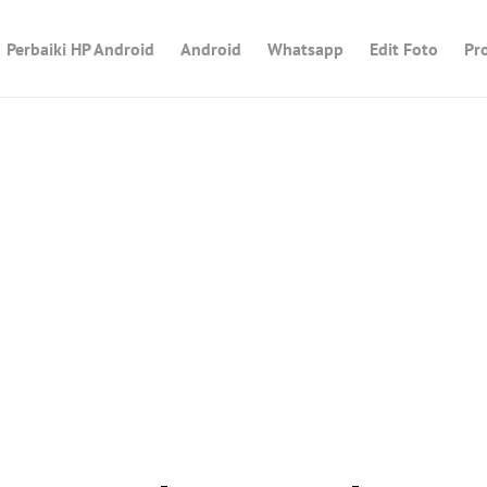
Perbaiki HP Android
Android
Whatsapp
Edit Foto
Pr