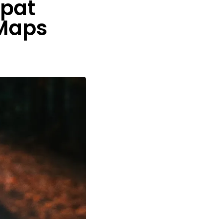
pat
 Maps