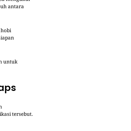
puh antara
 hobi
siapan
an untuk
Maps
n
kasi tersebut.