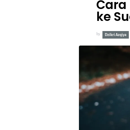
Cara
ke Su
by
Dzikri Azqiya