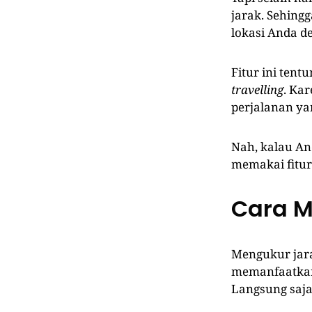
jarak. Sehing
lokasi Anda d
Fitur ini ten
travelling
. Ka
perjalanan yan
Nah, kalau An
memakai fitur
Cara M
Mengukur jara
memanfaatkan 
Langsung saja