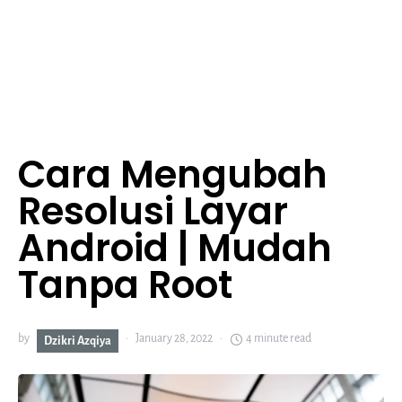
Cara Mengubah
Resolusi Layar
Android | Mudah
Tanpa Root
by
January 28, 2022
4 minute read
Dzikri Azqiya