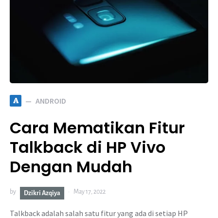
A
ANDROID
Cara Mematikan Fitur
Talkback di HP Vivo
Dengan Mudah
by
May 17, 2022
Dzikri Azqiya
Talkback adalah salah satu fitur yang ada di setiap HP