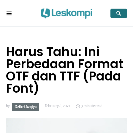
Harus Tahu: Ini
Perbedaan Format
OTF dan TTF (Pada
Font)
by
February 6, 2021
3 minute read
Dzikri Azqiya