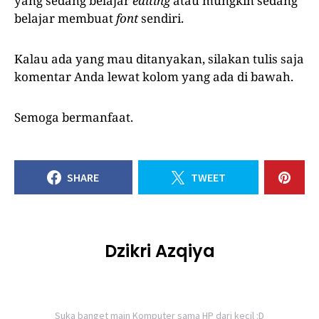
yang sedang belajar
editing
atau mungkin sedang
belajar membuat
font
sendiri.
Kalau ada yang mau ditanyakan, silakan tulis saja
komentar Anda lewat kolom yang ada di bawah.
Semoga bermanfaat.
SHARE
TWEET
Dzikri Azqiya
Suka banget main Komputer sama HP dari kecil :D