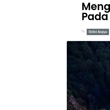
Menge
Pada
by
Dzikri Azqiya