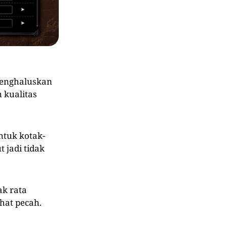
menghaluskan
 kualitas
entuk kotak-
 jadi tidak
ak rata
ihat pecah.