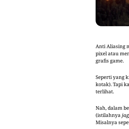
Anti Aliasing
pixel atau m
grafis game.
Seperti yang k
kotak). Tapi k
terlihat.
Nah, dalam beb
(istilahnya
jag
Misalnya seper