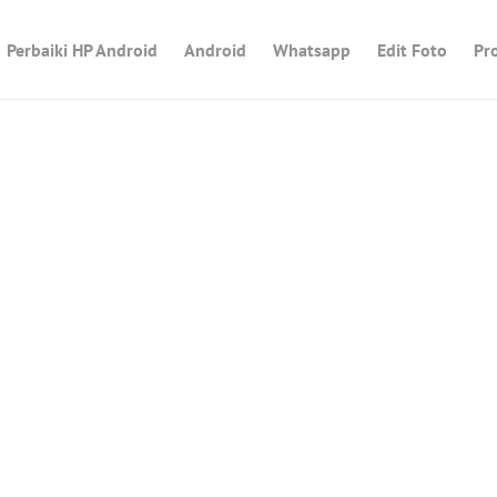
Perbaiki HP Android
Android
Whatsapp
Edit Foto
Pr