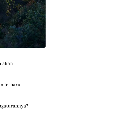
a akan
an terbaru.
engaturannya?