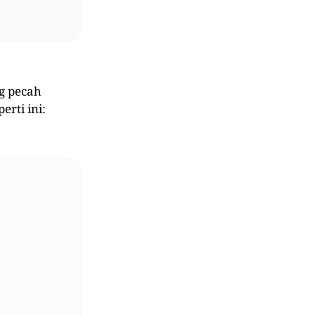
ng pecah
erti ini: