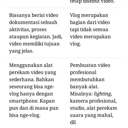
tetap disebut video.
Biasanya berisi video
Vlog merupakan
dokumentasi sebuah
bagian dari video
aktivitas, proses
tapi tidak semua
ataupun kegiatan. Jadi,
video merupakan
video memiliki tujuan
vlog.
yang jelas.
Menggunakan alat
Pembuatan video
perekam video yang
profesional
sederhana. Bahkan
membutuhkan
seseorang bisa nge-
banyak alat.
vlog hanya dengan
Misalnya:
lighting
,
smartphone. Kapan
kamera profesional,
pun dan di mana pun
studio, alat perekam
bisa nge-vlog.
suara yang mahal,
dll