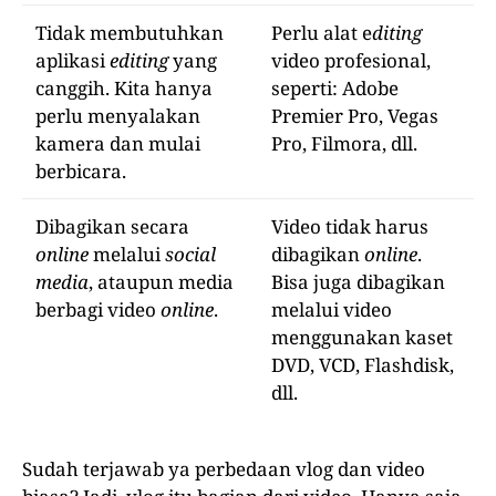
Tidak membutuhkan
Perlu alat e
diting
aplikasi
editing
yang
video profesional,
canggih. Kita hanya
seperti: Adobe
perlu menyalakan
Premier Pro, Vegas
kamera dan mulai
Pro, Filmora, dll.
berbicara.
Dibagikan secara
Video tidak harus
online
melalui
social
dibagikan
online
.
media
, ataupun media
Bisa juga dibagikan
berbagi video
online
.
melalui video
menggunakan kaset
DVD, VCD, Flashdisk,
dll.
Sudah terjawab ya perbedaan vlog dan video