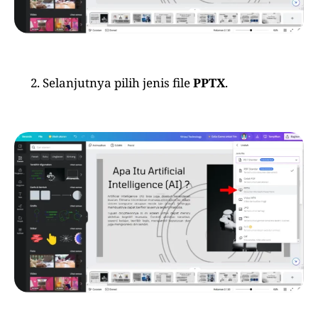
Selanjutnya pilih jenis file
PPTX
.