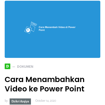
D
DOKUMEN
Cara Menambahkan
Video ke Power Point
by
October 14, 2020
Dzikri Azqiya