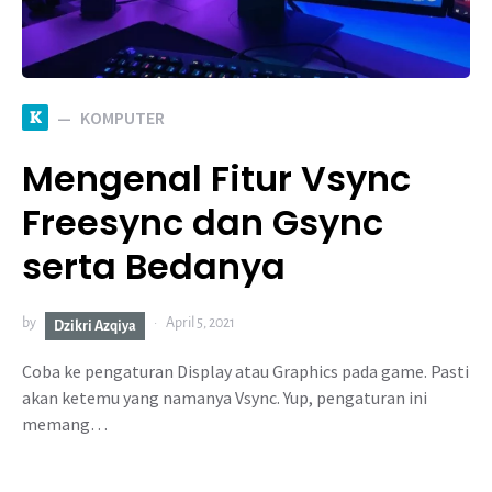
K
KOMPUTER
Mengenal Fitur Vsync
Freesync dan Gsync
serta Bedanya
by
April 5, 2021
Dzikri Azqiya
Coba ke pengaturan Display atau Graphics pada game. Pasti
akan ketemu yang namanya Vsync. Yup, pengaturan ini
memang…