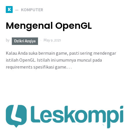
K
KOMPUTER
Mengenal OpenGL
by
May 9, 2021
Dzikri Azqiya
Kalau Anda suka bermain game, pasti sering mendengar
istilah OpenGL. Istilah ini umumnya muncul pada
requirements spesifikasi game.…