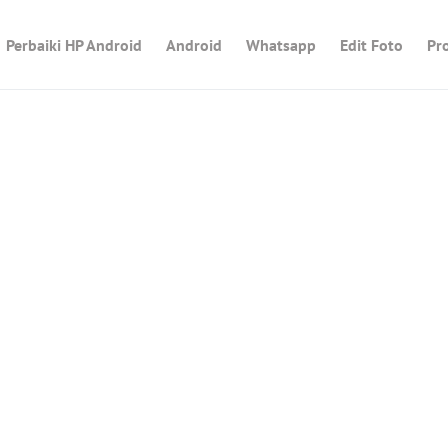
Perbaiki HP Android
Android
Whatsapp
Edit Foto
Pr