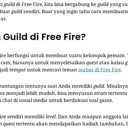
ki
guild
di Free Fire, kita bisa bergabung ke
guild
yang su
buat
guild
sendiri. Buat yang ingin tahu cara membuatny
as.
 Guild di Free Fire?
Fire berfungsi untuk membuat suatu kelompok pemain.
am, biasanya untuk menyelesaikan
quest
atau kalau
g
 jadi tempat untuk mencari teman
mabar di Free Fire
.
euntungan tentunya saat Anda memiliki
guild
. Misalny
sa menjadi lebih mudah, bisa menyusun
strats
tertentu
chat di sosial media untuk berdiskusi soal game.
ire sendiri memiliki
level
. Dan Anda maupun anggota la
an
quest
tertentu akan mendapatkan hadiah tambahan, 