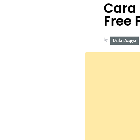
Cara 
Free
by
Dzikri Azqiya