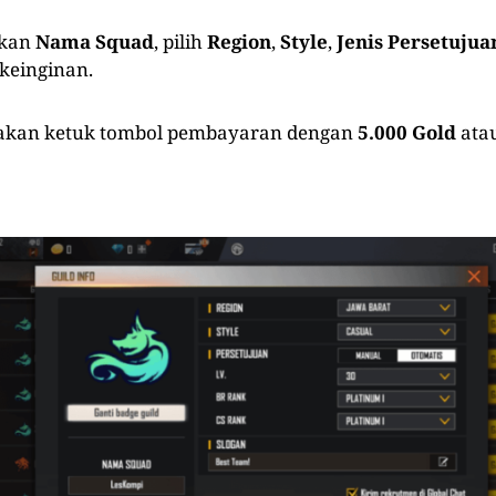
kkan
Nama Squad
, pilih
Region
,
Style
,
Jenis Persetujua
keinginan.
silakan ketuk tombol pembayaran dengan
5.000
Gold
ata