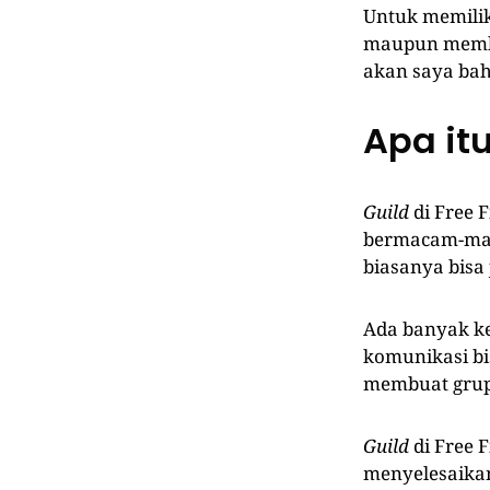
Untuk memili
maupun mem
akan saya bah
Apa itu
Guild
di Free 
bermacam-mac
biasanya bisa
Ada banyak k
komunikasi bi
membuat grup 
Guild
di Free F
menyelesaik