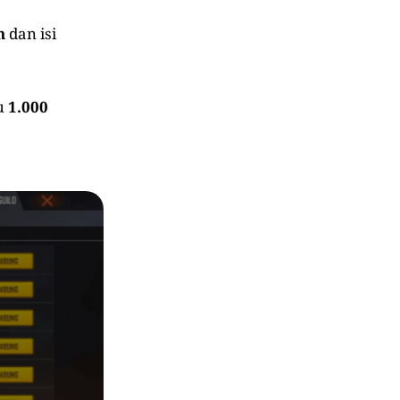
n
dan isi
u
1.000