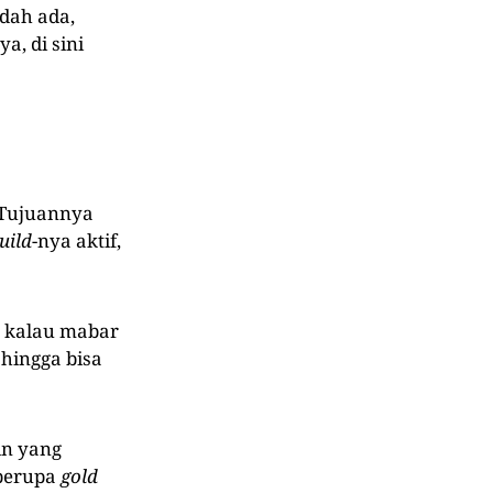
dah ada,
a, di sini
 Tujuannya
uild
-nya aktif,
a kalau mabar
 hingga bisa
in yang
berupa
gold