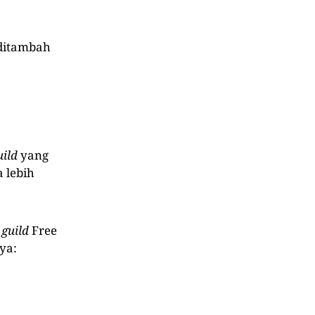
a ditambah
uild
yang
a lebih
t
guild
Free
ya: