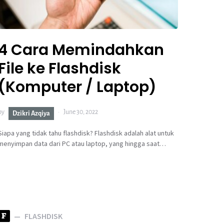
4 Cara Memindahkan
File ke Flashdisk
(Komputer / Laptop)
by
June 30, 2022
Dzikri Azqiya
Siapa yang tidak tahu flashdisk? Flashdisk adalah alat untuk
menyimpan data dari PC atau laptop, yang hingga saat…
F
FLASHDISK