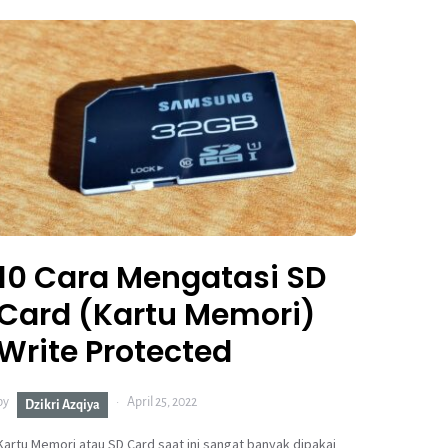
10 Cara Mengatasi SD
Card (Kartu Memori)
Write Protected
by
April 25, 2022
Dzikri Azqiya
Kartu Memori atau SD Card saat ini sangat banyak dipakai