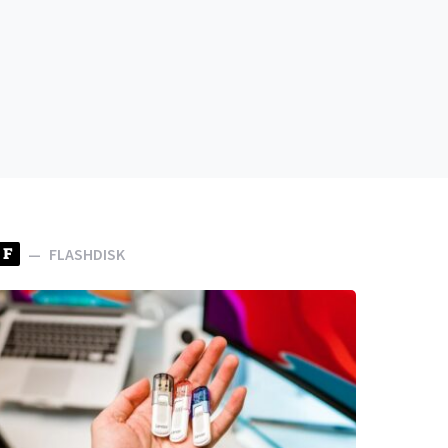
F
FLASHDISK