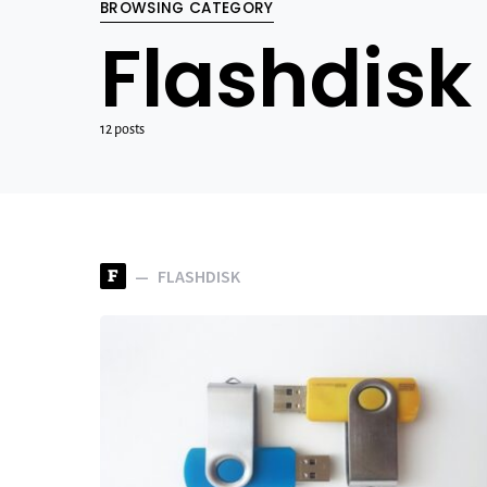
BROWSING CATEGORY
Flashdisk
12 posts
F
FLASHDISK