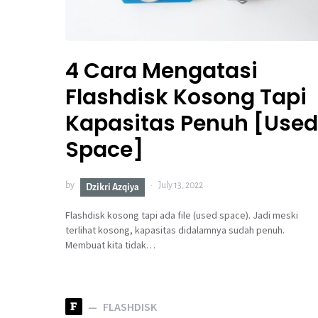
4 Cara Mengatasi
Flashdisk Kosong Tapi
Kapasitas Penuh [Used
Space]
by
July 13, 2022
Dzikri Azqiya
Flashdisk kosong tapi ada file (used space). Jadi meski
terlihat kosong, kapasitas didalamnya sudah penuh.
Membuat kita tidak…
F
FLASHDISK