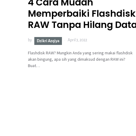
4 Cara Mudah
Memperbaiki Flashdisk
RAW Tanpa Hilang Dat
by
April 3, 2022
Dzikri Azqiya
Flashdisk RAW? Mungkin Anda yang sering makai flashdisk
akan bingung, apa sih yang dimaksud dengan RAW ini?
Buat…