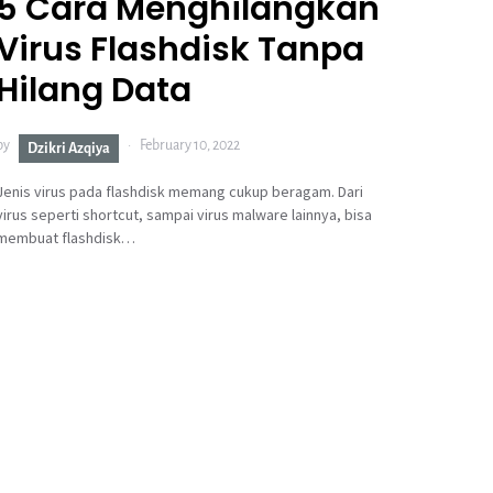
5 Cara Menghilangkan
Virus Flashdisk Tanpa
Hilang Data
by
February 10, 2022
Dzikri Azqiya
Jenis virus pada flashdisk memang cukup beragam. Dari
virus seperti shortcut, sampai virus malware lainnya, bisa
membuat flashdisk…