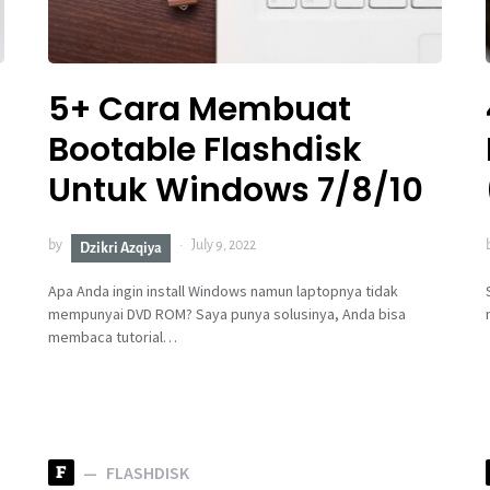
5+ Cara Membuat
Bootable Flashdisk
Untuk Windows 7/8/10
by
July 9, 2022
Dzikri Azqiya
Apa Anda ingin install Windows namun laptopnya tidak
mempunyai DVD ROM? Saya punya solusinya, Anda bisa
membaca tutorial…
F
FLASHDISK