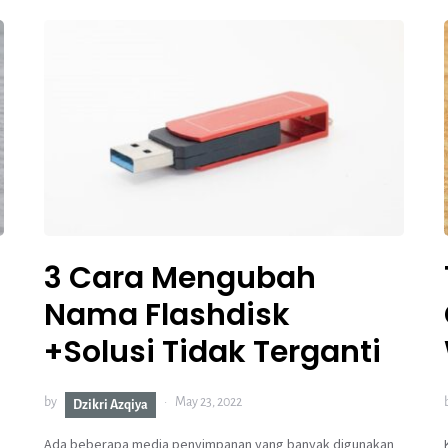
3 Cara Mengubah
Nama Flashdisk
+Solusi Tidak Terganti
by
May 23, 2022
Dzikri Azqiya
Ada beberapa media penyimpanan yang banyak digunakan