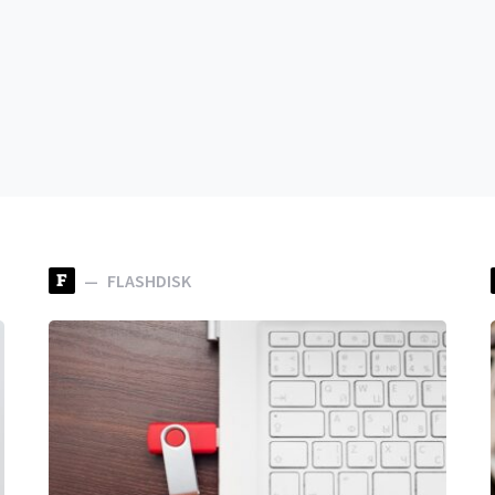
F
FLASHDISK