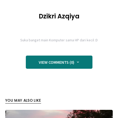
Dzikri Azqiya
Suka banget main Komputer sama HP dari kecil :D
VIEW COMMENTS (0)
YOU MAY ALSO LIKE