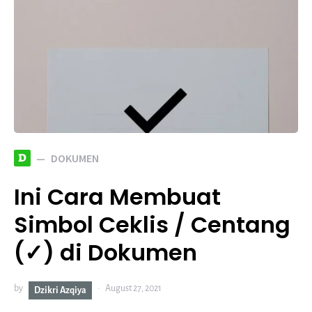
D
DOKUMEN
Ini Cara Membuat
Simbol Ceklis / Centang
(✓) di Dokumen
by
August 27, 2021
Dzikri Azqiya