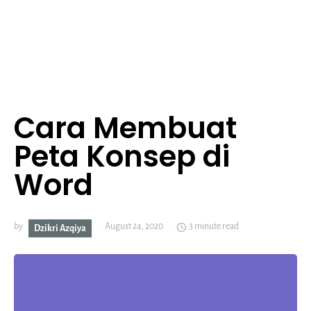
Cara Membuat
Peta Konsep di
Word
by
August 24, 2020
3 minute read
Dzikri Azqiya