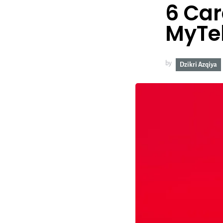
6 Ca
MyTel
by
Dzikri Azqiya