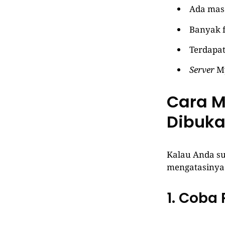
Ada masa
Banyak f
Terdapat
Server
My
Cara M
Dibuk
Kalau Anda su
mengatasinya. 
1. Coba 