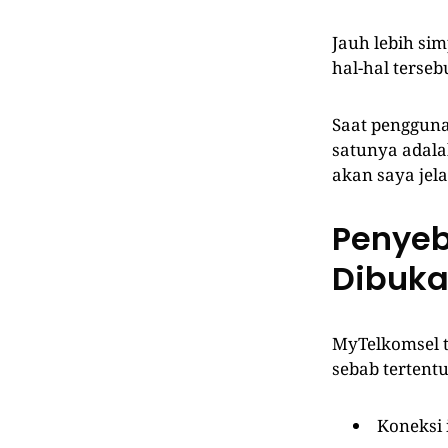
Jauh lebih si
hal-hal terseb
Saat pengguna
satunya adala
akan saya jel
Penyeb
Dibuk
MyTelkomsel t
sebab tertent
Koneksi i