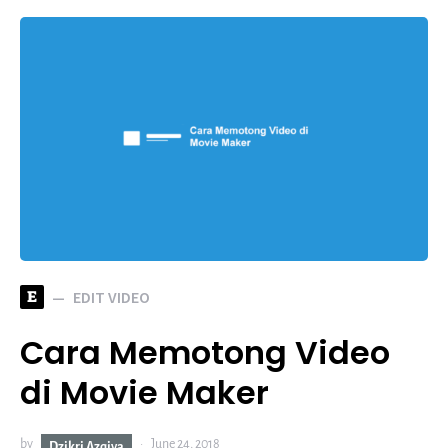
E
EDIT VIDEO
Cara Memotong Video
di Movie Maker
by
June 24, 2018
Dzikri Azqiya