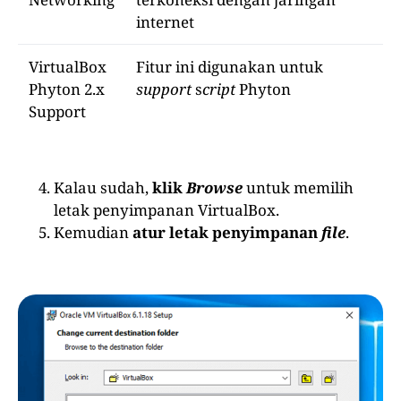
internet
VirtualBox
Fitur ini digunakan untuk
Phyton 2.x
support
s
cript
Phyton
Support
Kalau sudah,
klik
Browse
untuk memilih
letak penyimpanan VirtualBox.
Kemudian
atur letak penyimpanan
file
.