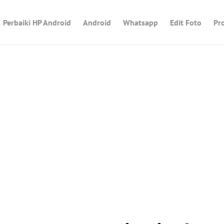
Perbaiki HP Android
Android
Whatsapp
Edit Foto
Pr