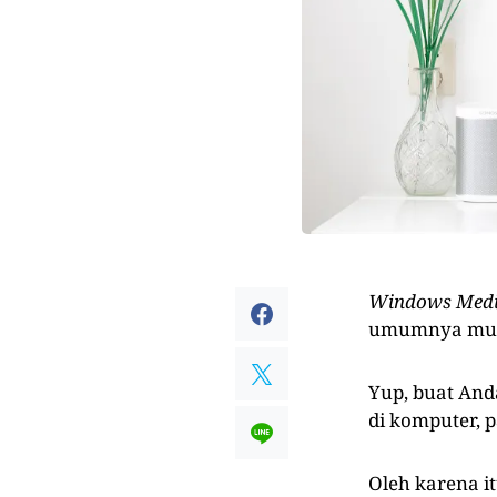
Windows Media
umumnya munc
Yup, buat An
di komputer, p
Oleh karena i