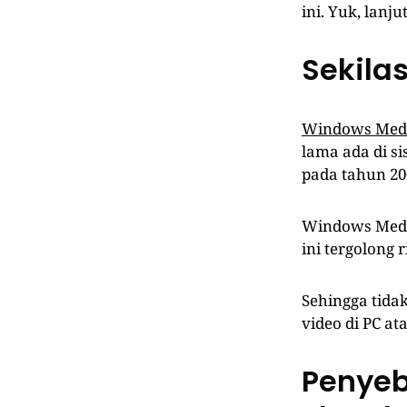
ini. Yuk, lanju
Sekila
Windows Medi
lama ada di s
pada tahun 20
Windows Media
ini tergolong
Sehingga tida
video di PC at
Penyeb