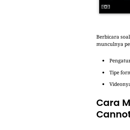
Berbicara soa
munculnya p
Pengatu
Tipe for
Videonya
Cara M
Cannot 