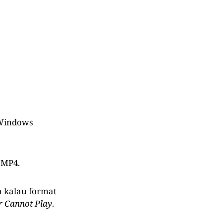
 Windows
 MP4.
na kalau format
 Cannot Play
.