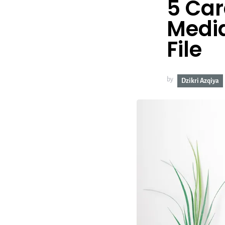
5 Ca
Media
File
by
Dzikri Azqiya