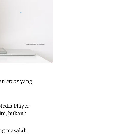
san
error
yang
edia Player
ini, bukan?
ang masalah