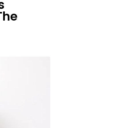
s
The