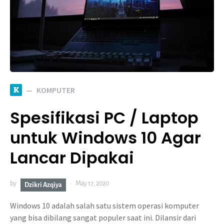
K
KOMPUTER
Spesifikasi PC / Laptop
untuk Windows 10 Agar
Lancar Dipakai
by
May 17, 2020
Dzikri Azqiya
Windows 10 adalah salah satu sistem operasi komputer
yang bisa dibilang sangat populer saat ini. Dilansir dari