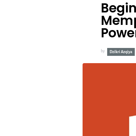
Begi
Mempe
Power
by
Dzikri Azqiya