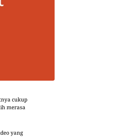
tnya cukup
sih merasa
ideo yang