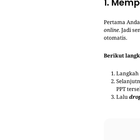
1. Memp
Pertama Anda 
online
. Jadi 
otomatis.
Berikut lang
Langkah 
Selanjut
PPT terse
Lalu
dro