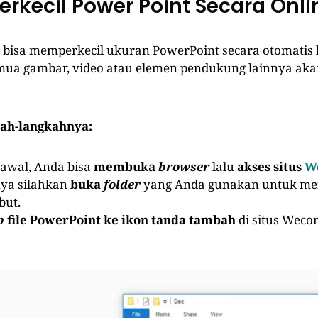
erkecil Power Point Secara Onli
bisa memperkecil ukuran PowerPoint secara otomatis l
semua gambar, video atau elemen pendukung lainnya ak
kah-langkahnya:
awal, Anda bisa
membuka
browser
lalu
akses situs
W
nya silahkan
buka
folder
yang Anda gunakan untuk men
but.
p
file PowerPoint ke ikon tanda tambah
di situs Weco