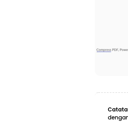
Catata
denga