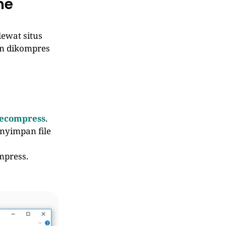
ne
ewat situs
an dikompres
ecompress
.
yimpan file
mpress.