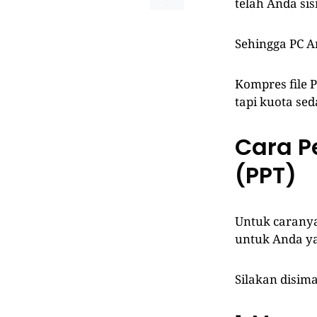
telah Anda si
Sehingga PC A
Kompres file P
tapi kuota se
Cara Pe
(PPT)
Untuk caranya 
untuk Anda ya
Silakan disima