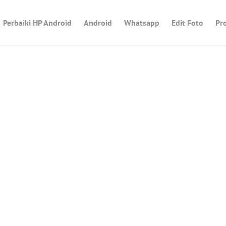
Perbaiki HP Android
Android
Whatsapp
Edit Foto
Pr