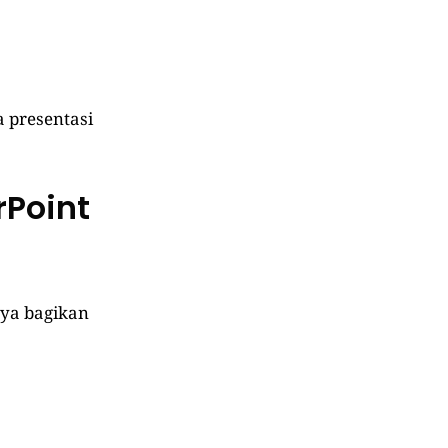
a presentasi
rPoint
aya bagikan