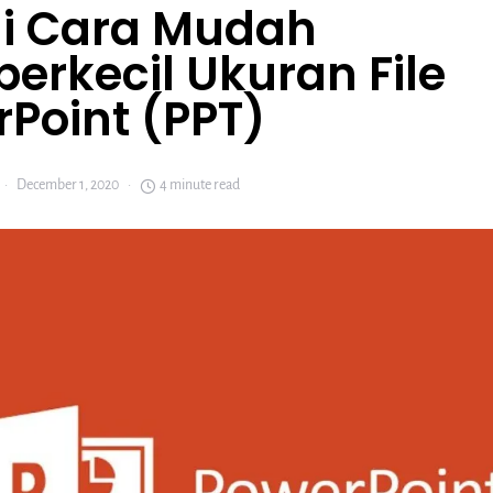
ni Cara Mudah
rkecil Ukuran File
Point (PPT)
December 1, 2020
4 minute read