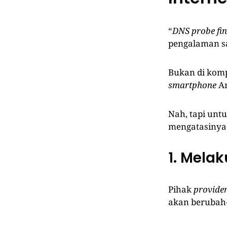
“
DNS probe fin
pengalaman sa
Bukan di komp
smartphone
An
Nah, tapi unt
mengatasinya
1. Mela
Pihak
provide
akan berubah-