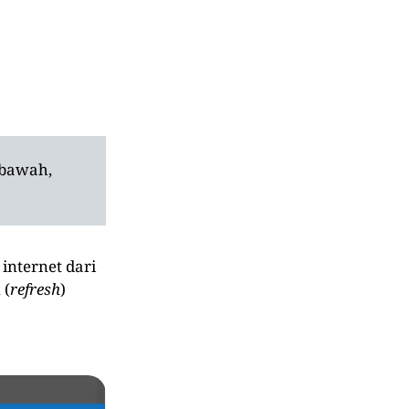
 bawah,
internet dari
 (
refresh
)