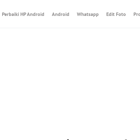
Perbaiki HP Android
Android
Whatsapp
Edit Foto
Pr