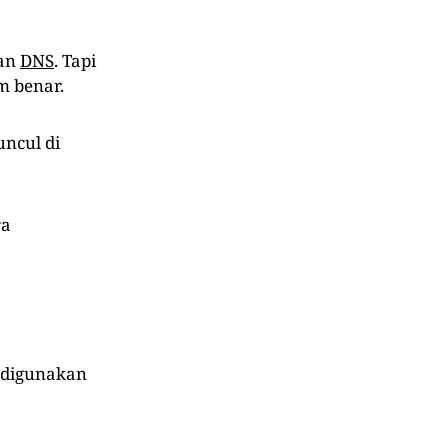
ran
DNS
. Tapi
m benar.
uncul di
ra
 digunakan