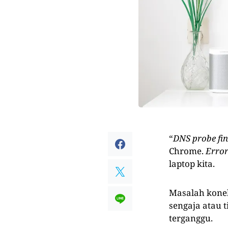
“
DNS probe fin
Chrome.
Erro
laptop kita.
Masalah konek
sengaja atau 
terganggu.