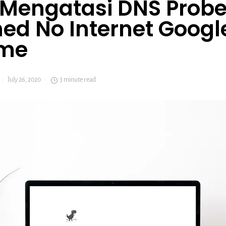
 Mengatasi DNS Prob
hed No Internet Googl
me
July 26, 2020
3 minute read