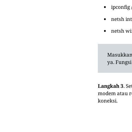
ipconfig
netsh int
netsh wi
Masukkan 
ya. Fungsi
Langkah 3
. S
modem atau ro
koneksi.