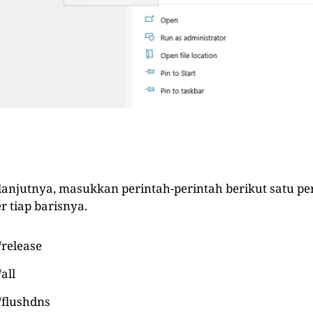
elanjutnya, masukkan perintah-perintah berikut satu per
r tiap barisnya.
/release
/all
/flushdns