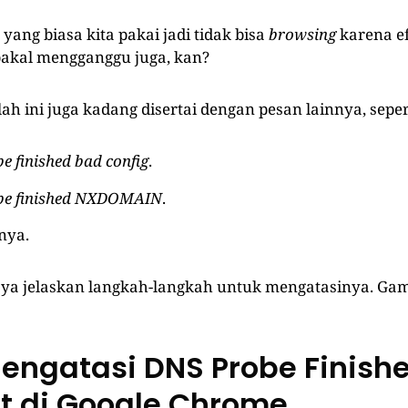
ang biasa kita pakai jadi tidak bisa
browsing
karena e
 bakal mengganggu juga, kan?
ah ini juga kadang disertai dengan pesan lainnya, seper
e finished bad config
.
be finished NXDOMAIN
.
nya.
saya jelaskan langkah-langkah untuk mengatasinya. Ga
engatasi DNS Probe Finish
et di Google Chrome