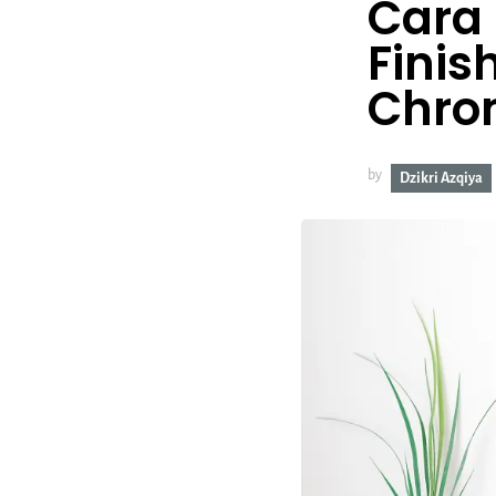
Cara
Finis
Chro
by
Dzikri Azqiya