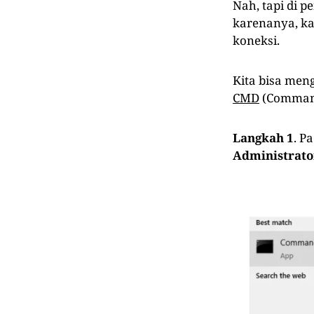
Nah, tapi di 
karenanya, k
koneksi.
Kita bisa meng
CMD
(Command
Langkah 1
. P
Administrato