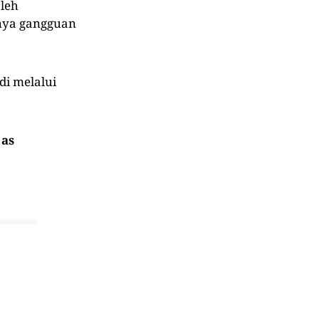
Oleh
nya gangguan
adi melalui
 as