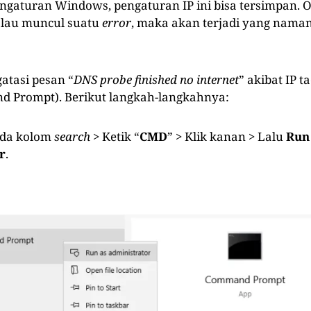
pengaturan Windows, pengaturan IP ini bisa tersimpan. 
alau muncul suatu
error
, maka akan terjadi yang nama
atasi pesan “
DNS probe finished no internet
” akibat IP t
 Prompt). Berikut langkah-langkahnya:
ada kolom
search
> Ketik “
CMD
” > Klik kanan > Lalu
Run
r
.