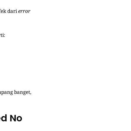
fek dari
error
ti:
mpang banget,
ed No