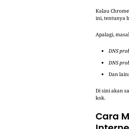
Kalau Chrome y
ini, tentunya
Apalagi, masal
DNS prob
DNS pro
Dan lain
Di sini akan 
kok.
Cara M
Intern