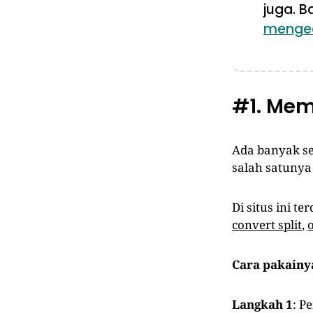
juga. B
mengec
#1. Mem
Ada banyak sek
salah satunya
Di situs ini t
convert split
,
Cara pakainy
Langkah 1
: P