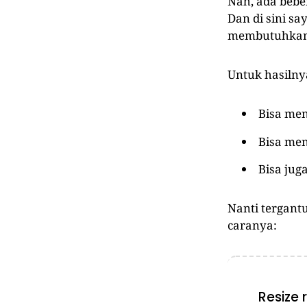
Nah, ada bebe
Dan di sini s
membutuhkan
Untuk hasilnya
Bisa men
Bisa men
Bisa jug
Nanti tergant
caranya:
Resize 