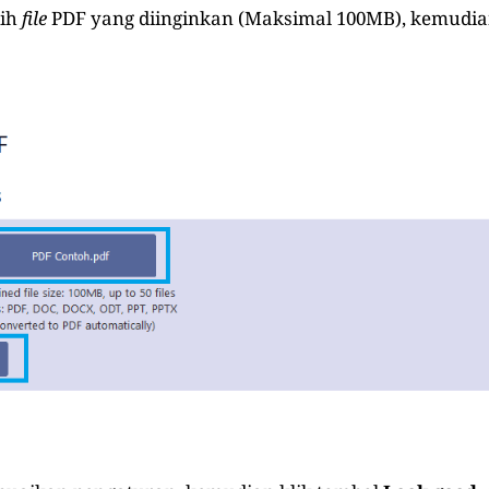
lih
file
PDF yang diinginkan (Maksimal 100MB), kemudian