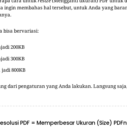
rapa cara untuk
resize
(Mengganti ukuran) PDF untuk d
aya ingin membahas hal tersebut, untuk Anda yang bara
nya.
 bisa bervariasi:
jadi 200KB
jadi 300KB
a jadi 800KB
ung dari pengaturan yang Anda lakukan. Langsung saja,
resolusi PDF = Memperbesar Ukuran (Size) PDF