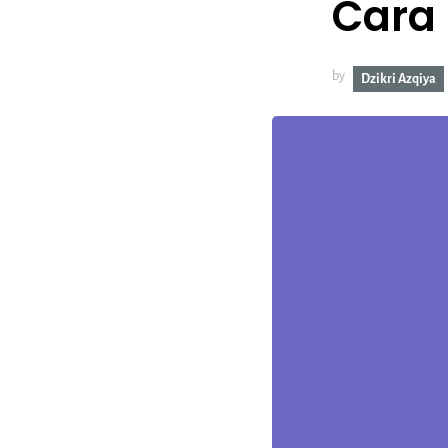
Cara
by
Dzikri Azqiya