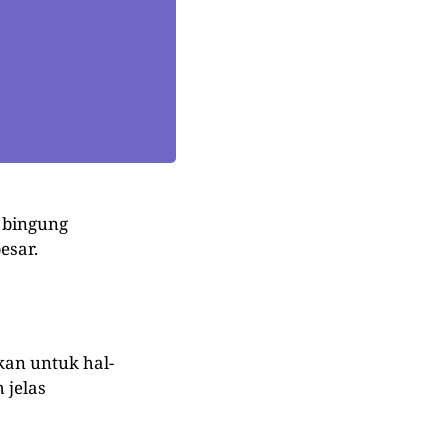
 bingung
esar.
an untuk hal-
 jelas