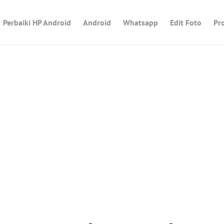
Perbaiki HP Android
Android
Whatsapp
Edit Foto
Pr