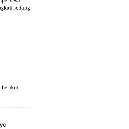
iperbesar.
ngkali sedang
 berikut
nya