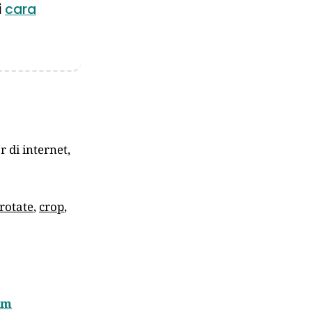
i
cara
 di internet,
rotate
,
crop
,
om