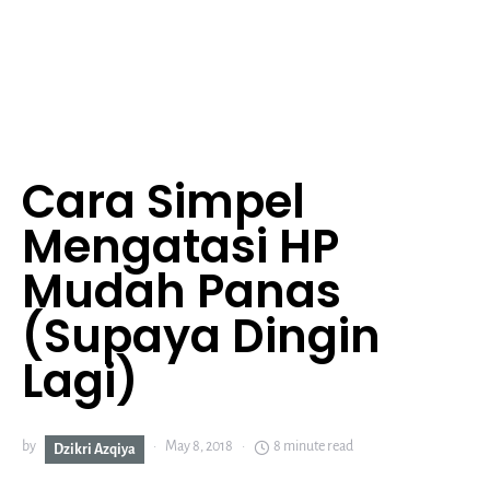
Cara Simpel
Mengatasi HP
Mudah Panas
(Supaya Dingin
Lagi)
by
May 8, 2018
8 minute read
Dzikri Azqiya